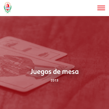
Saltar
al
contenido
principal
Juegos de mesa
2013