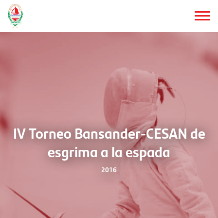
Saltar
al
contenido
principal
IV Torneo Bansander-CESAN de
esgrima a la espada
2016