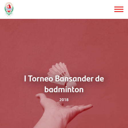
Saltar
al
contenido
principal
I Torneo Bansander de
badminton
2018