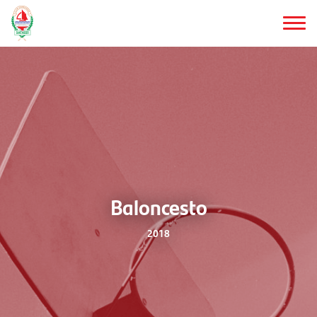
Saltar
al
contenido
principal
Baloncesto
2018