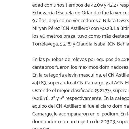
edad con unos tiempos de 42.09 y 42.27 resp
Echevarría (Escuela de Orlando) fue la venc
9 años, dejó como vencedores a Nikita Ovsea
Miryan Pérez (CN Astillero) con 50.28. La últ
los 50 metros braza, tuvo como más destaca
Torrelavega, 55.18) y Claudia Isabal (CN Bahía
En las pruebas de relevos por equipos de 4×1
cántabros fueron los máximos dominadores 
En la categoría alevin masculina, el CN Astil
4.41.83, superando al CN Camargo y al ACN M
Ostende el mejor clasificado (5.21.73), super
(5.28.71), 2º y 3º respectivamente. En la cat
equipo del CN Astillero el fue el claro domin
Camargo, le acompañaron en el podium. En fé
dominadora con un registro de 2.23.23, super