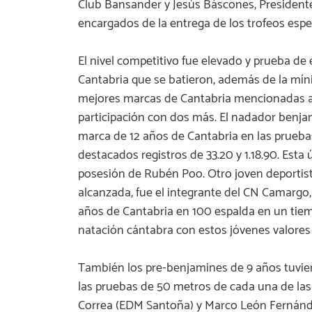
Club Bansander y Jesús Báscones, Presidente
encargados de la entrega de los trofeos esp
El nivel competitivo fue elevado y prueba de
Cantabria que se batieron, además de la mín
mejores marcas de Cantabria mencionadas an
participación con dos más. El nadador benja
marca de 12 años de Cantabria en las prueb
destacados registros de 33.20 y 1.18.90. Est
posesión de Rubén Poo. Otro joven deportis
alcanzada, fue el integrante del CN Camargo, 
años de Cantabria en 100 espalda en un tiem
natación cántabra con estos jóvenes valores
También los pre-benjamines de 9 años tuvie
las pruebas de 50 metros de cada una de las 
Correa (EDM Santoña) y Marco León Fernánde