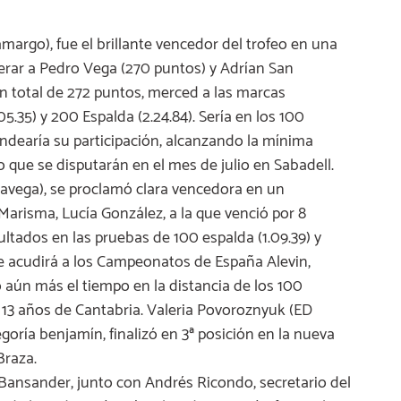
amargo), fue el brillante vencedor del trofeo en una
rar a Pedro Vega (270 puntos) y Adrían San
un total de 272 puntos, merced a las marcas
5.35) y 200 Espalda (2.24.84). Sería en los 100
dearía su participación, alcanzando la mínima
 que se disputarán en el mes de julio en Sabadell.
elavega), se proclamó clara vencedora en un
Marisma, Lucía González, a la que venció por 8
ultados en las pruebas de 100 espalda (1.09.39) y
ue acudirá a los Campeonatos de España Alevin,
 aún más el tiempo en la distancia de los 100
13 años de Cantabria. Valeria Povoroznyuk (ED
goría benjamín, finalizó en 3ª posición en la nueva
Braza.
Bansander, junto con Andrés Ricondo, secretario del