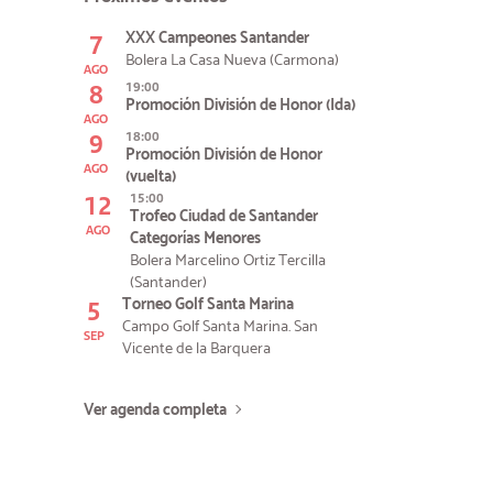
7
XXX Campeones Santander
Bolera La Casa Nueva (Carmona)
AGO
8
19:00
Promoción División de Honor (Ida)
AGO
9
18:00
Promoción División de Honor
AGO
(vuelta)
12
15:00
Trofeo Ciudad de Santander
AGO
Categorías Menores
Bolera Marcelino Ortiz Tercilla
(Santander)
5
Torneo Golf Santa Marina
Campo Golf Santa Marina. San
SEP
Vicente de la Barquera
Ver agenda completa