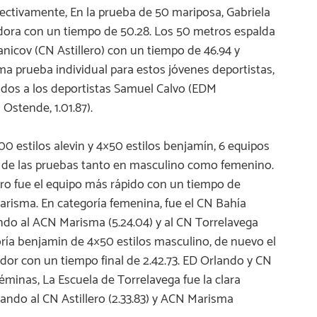
ectivamente, En la prueba de 50 mariposa, Gabriela
edora con un tiempo de 50.28. Los 50 metros espalda
nicov (CN Astillero) con un tiempo de 46.94 y
ima prueba individual para estos jóvenes deportistas,
dos a los deportistas Samuel Calvo (EDM
 Ostende, 1.01.87).
00 estilos alevin y 4×50 estilos benjamín, 6 equipos
de las pruebas tanto en masculino como femenino.
lero fue el equipo más rápido con un tiempo de
arisma. En categoría femenina, fue el CN Bahía
ando al ACN Marisma (5.24.04) y al CN Torrelavega
egoría benjamin de 4×50 estilos masculino, de nuevo el
ador con un tiempo final de 2.42.73. ED Orlando y CN
minas, La Escuela de Torrelavega fue la clara
ando al CN Astillero (2.33.83) y ACN Marisma