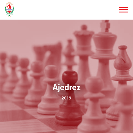
Saltar
al
contenido
principal
Ajedrez
2019