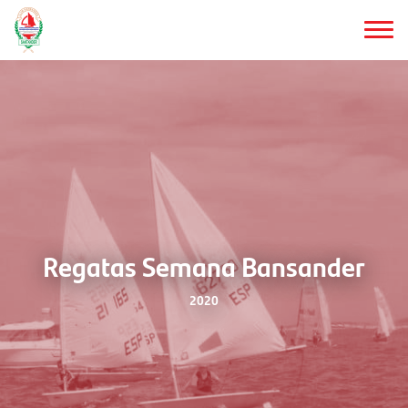
Saltar
al
contenido
principal
Regatas Semana Bansander
2020