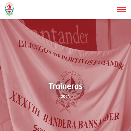
Saltar
al
contenido
principal
Traineras
2021