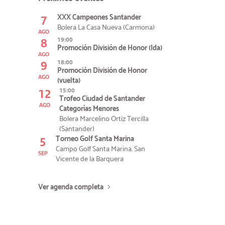
7
XXX Campeones Santander
Bolera La Casa Nueva (Carmona)
AGO
8
19:00
Promoción División de Honor (Ida)
AGO
9
18:00
Promoción División de Honor
AGO
(vuelta)
12
15:00
Trofeo Ciudad de Santander
AGO
Categorías Menores
Bolera Marcelino Ortiz Tercilla
(Santander)
5
Torneo Golf Santa Marina
Campo Golf Santa Marina. San
SEP
Vicente de la Barquera
Ver agenda completa