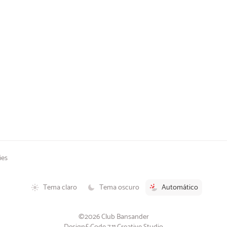
ies
Tema claro
Tema oscuro
Automático
©2026 Club Bansander
Design&Code 7.11 Creative Studio