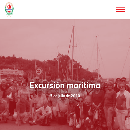
Saltar
al
contenido
principal
Excursión marítima
5 de julio de 2010