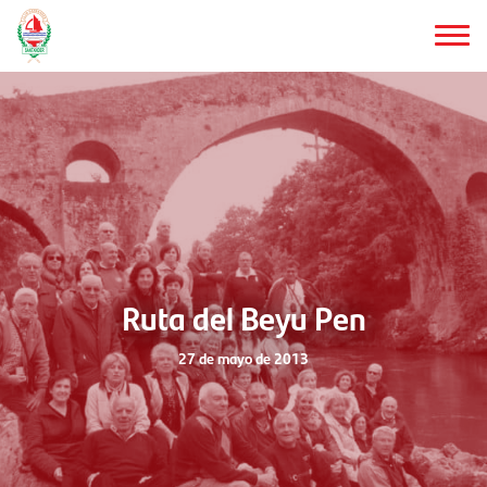
Saltar
al
contenido
principal
Ruta del Beyu Pen
27 de mayo de 2013