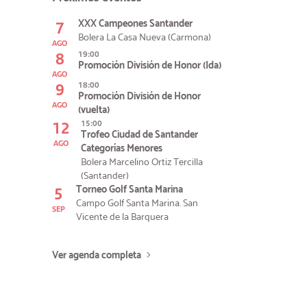
7
XXX Campeones Santander
Bolera La Casa Nueva (Carmona)
AGO
8
19:00
Promoción División de Honor (Ida)
AGO
9
18:00
Promoción División de Honor
AGO
(vuelta)
12
15:00
Trofeo Ciudad de Santander
AGO
Categorías Menores
Bolera Marcelino Ortiz Tercilla
(Santander)
5
Torneo Golf Santa Marina
Campo Golf Santa Marina. San
SEP
Vicente de la Barquera
Ver agenda completa