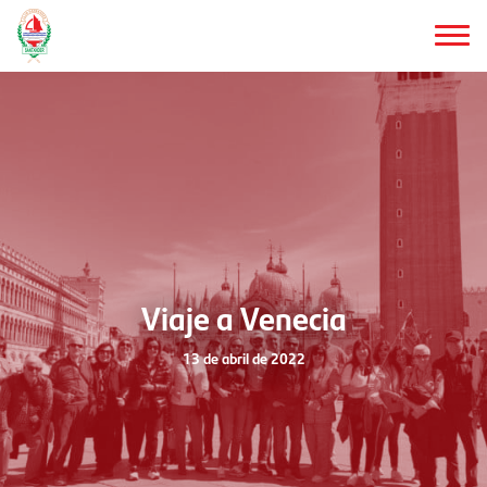
Saltar
al
contenido
principal
Viaje a Venecia
13 de abril de 2022