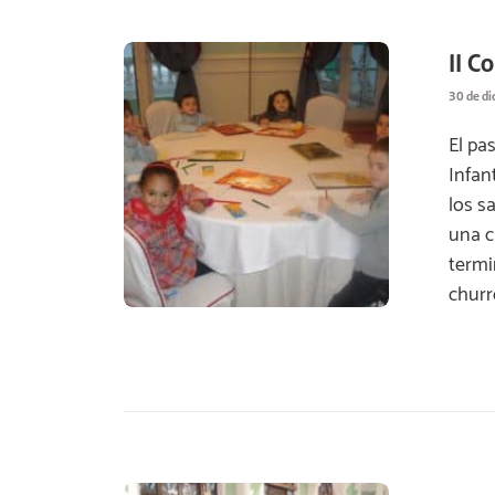
II C
30 de d
El pa
Infan
los s
una c
termi
churr