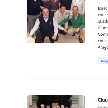
Isaac
concu
quedó
Alons
Gómez
concu
Arago
Jueg
Clau
4 de jun