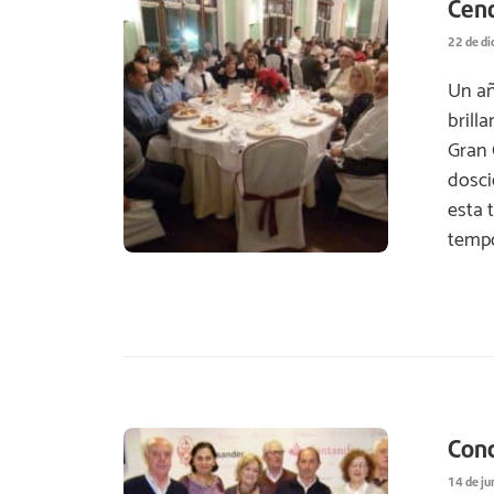
Cen
22 de d
Un añ
brill
Gran 
dosci
esta t
tempo
Conc
14 de ju