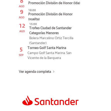
8
Promoción División de Honor (Ida)
AGO
9
18:00
Promoción División de Honor
AGO
(vuelta)
12
15:00
Trofeo Ciudad de Santander
AGO
Categorías Menores
Bolera Marcelino Ortiz Tercilla
(Santander)
5
Torneo Golf Santa Marina
Campo Golf Santa Marina. San
SEP
Vicente de la Barquera
Ver agenda completa