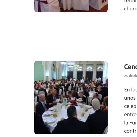
termi
churr
Cen
20 de d
En lo
unos 
celeb
entre
la Fu
contr