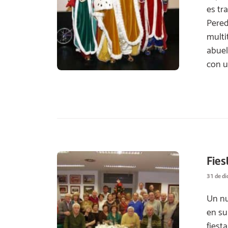
es tr
Pered
multi
abuel
con u
Fies
31 de d
Un nu
en su
fiest