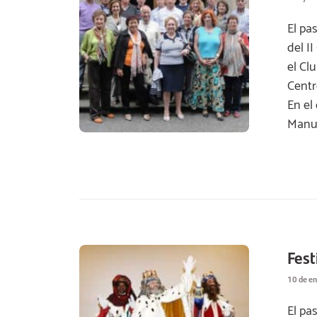
El pa
del I
el Cl
Centr
En el
Manue
Fest
10 de e
El pa