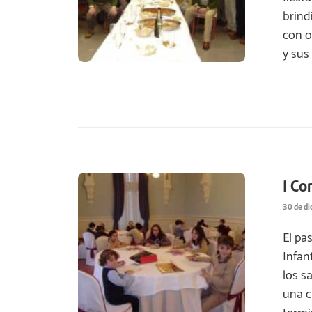
brind
con o
y sus
I Co
30 de d
El pa
Infan
los s
una c