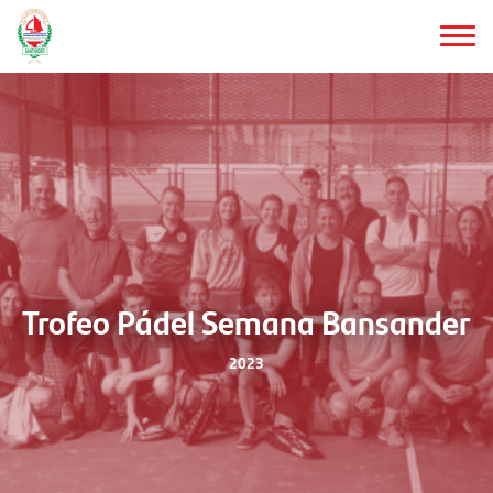
Saltar
al
contenido
principal
Trofeo Pádel Semana Bansander
2023