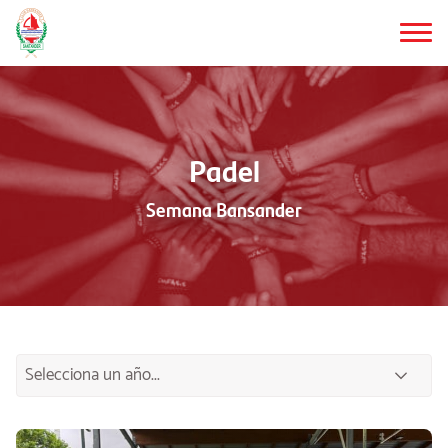
Saltar
al
contenido
principal
Padel
Semana Bansander