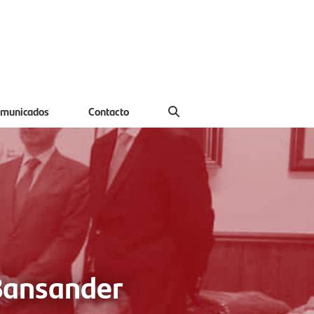
municados
Contacto
 Bansander