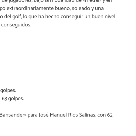
r de jugadores, bajo la modalidad de «medal» y en
po extraordinariamente bueno, soleado y una
 del golf, lo que ha hecho conseguir un buen nivel
 conseguidos.
golpes.
 63 golpes.
 «Bansander» para José Manuel Rios Salinas, con 62