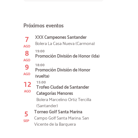
Próximos eventos
7
XXX Campeones Santander
Bolera La Casa Nueva (Carmona)
AGO
8
19:00
Promoción División de Honor (Ida)
AGO
9
18:00
Promoción División de Honor
AGO
(vuelta)
12
15:00
Trofeo Ciudad de Santander
AGO
Categorías Menores
Bolera Marcelino Ortiz Tercilla
(Santander)
5
Torneo Golf Santa Marina
Campo Golf Santa Marina. San
SEP
Vicente de la Barquera