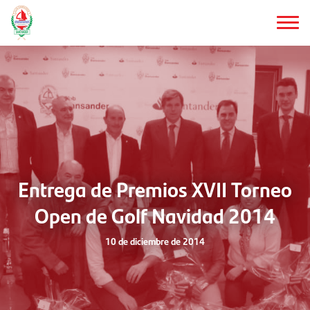
Saltar
al
contenido
principal
Entrega de Premios XVII Torneo
Open de Golf Navidad 2014
10 de diciembre de 2014