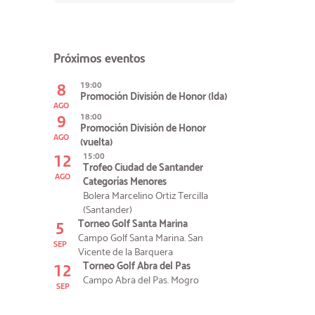
Próximos eventos
8
19:00
Promoción División de Honor (Ida)
AGO
9
18:00
Promoción División de Honor
AGO
(vuelta)
12
15:00
Trofeo Ciudad de Santander
AGO
Categorías Menores
Bolera Marcelino Ortiz Tercilla
(Santander)
5
Torneo Golf Santa Marina
Campo Golf Santa Marina. San
SEP
Vicente de la Barquera
12
Torneo Golf Abra del Pas
Campo Abra del Pas. Mogro
SEP