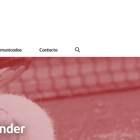
municados
Contacto
ander