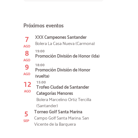
Próximos eventos
7
XXX Campeones Santander
Bolera La Casa Nueva (Carmona)
AGO
8
19:00
Promoción División de Honor (Ida)
AGO
9
18:00
Promoción División de Honor
AGO
(vuelta)
12
15:00
Trofeo Ciudad de Santander
AGO
Categorías Menores
Bolera Marcelino Ortiz Tercilla
(Santander)
5
Torneo Golf Santa Marina
Campo Golf Santa Marina. San
SEP
Vicente de la Barquera