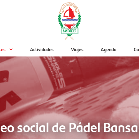
tes
Actividades
Viajes
Agenda
Co
eo social de Pádel Bans