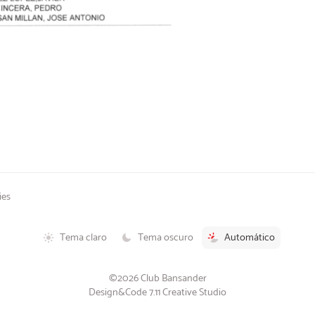
ies
Tema claro
Tema oscuro
Automático
©2026 Club Bansander
Design&Code 7.11 Creative Studio