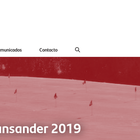
municados
Contacto
Bansander 2019