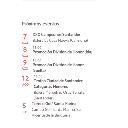
Próximos eventos
7
XXX Campeones Santander
Bolera La Casa Nueva (Carmona)
AGO
8
19:00
Promoción División de Honor (Ida)
AGO
9
18:00
Promoción División de Honor
AGO
(vuelta)
12
15:00
Trofeo Ciudad de Santander
AGO
Categorías Menores
Bolera Marcelino Ortiz Tercilla
(Santander)
5
Torneo Golf Santa Marina
Campo Golf Santa Marina. San
SEP
Vicente de la Barquera