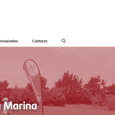
municados
Contacto
a Marina