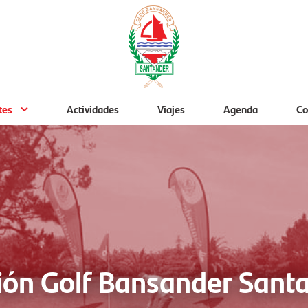
tes
Actividades
Viajes
Agenda
Co
ción Golf Bansander Sant