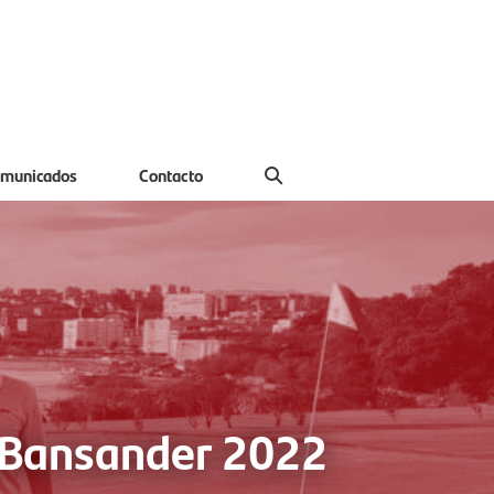
municados
Contacto
f Bansander 2022