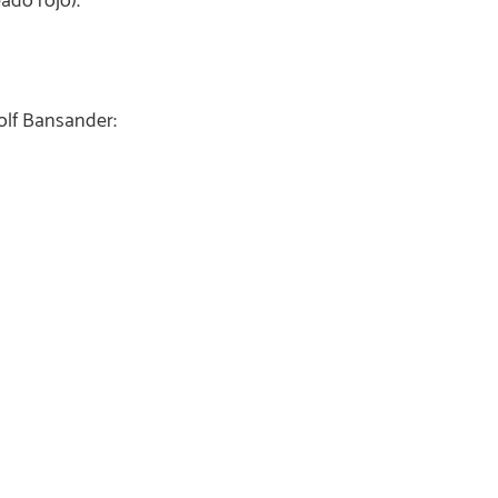
ado rojo).
Golf Bansander: