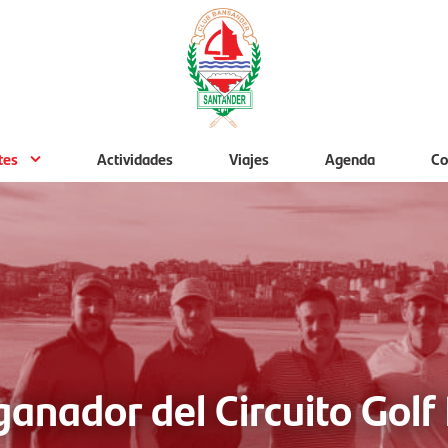
tes
Actividades
Viajes
Agenda
Co
 ganador del Circuito Gol