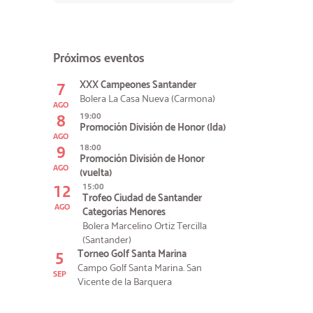
Próximos eventos
7
XXX Campeones Santander
Bolera La Casa Nueva (Carmona)
AGO
8
19:00
Promoción División de Honor (Ida)
AGO
9
18:00
Promoción División de Honor
AGO
(vuelta)
12
15:00
Trofeo Ciudad de Santander
AGO
Categorías Menores
Bolera Marcelino Ortiz Tercilla
(Santander)
5
Torneo Golf Santa Marina
Campo Golf Santa Marina. San
SEP
Vicente de la Barquera