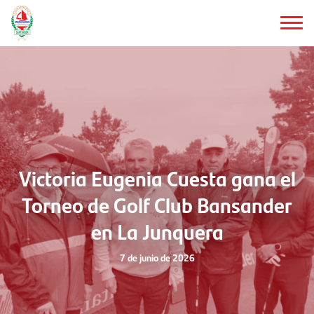
Saltar
al
contenido
principal
Victoria Eugenia Cuesta gana el
Torneo de Golf Club Bansander
en La Junquera
7 de junio de 2026