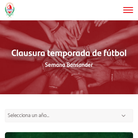
Saltar
al
contenido
principal
Clausura temporada de fútbol
Semana Bansander