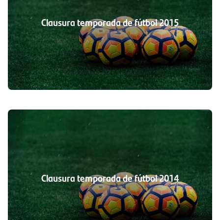
Clausura temporada de fútbol 2015
Clausura temporada de fútbol 2014