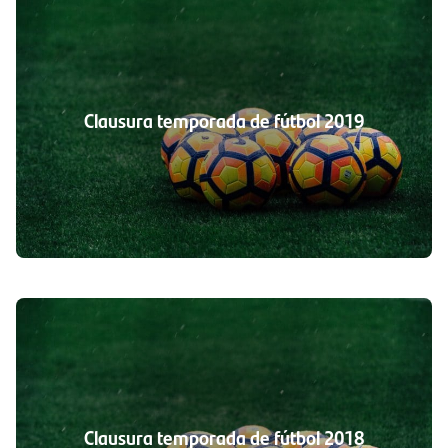
Clausura temporada de fútbol 2019
Clausura temporada de fútbol 2018